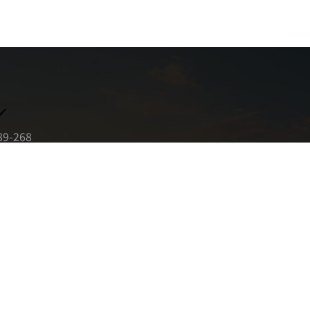
89-268
89-268
05628@qq.com
东莞市黄江镇黄京坑清河路8号5栋