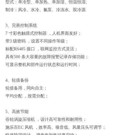
型式：单冷型、单加热、单加湿、恒温恒湿;
制冷：风冷、水冷、氟泵、冷冻水、双冷源
3、完善控制系统
7 寸彩色触摸式控制器 ，人机界面友好；
带3 级密码 ，设置不同操作等级；
标配RS485 接口 ，联网监控方式灵活；
具有500 条大容量的故障报警记录存储功能；
可显示整机和部件运行状态和运行时间；
4、轮值备份
轮值备用，同向自主；
平均分配 ，按需分配；
5、高效节能
谷轮涡旋压缩机 ，设计高可靠性和耐用性；
施乐百EC 风机 ，效率高、噪音低、风量压头可调节；